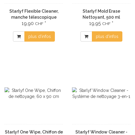
Starlyf Flexible Cleaner,
Starlyf Mold Erase
manche télescopique
Nettoyant, 500 ml
19,90
*
19,95
*
réglable
CHF
CHF
plus d'infos
plus d'infos
Starlyf One Wipe, Chiffon de
Starlyf Window Cleaner -