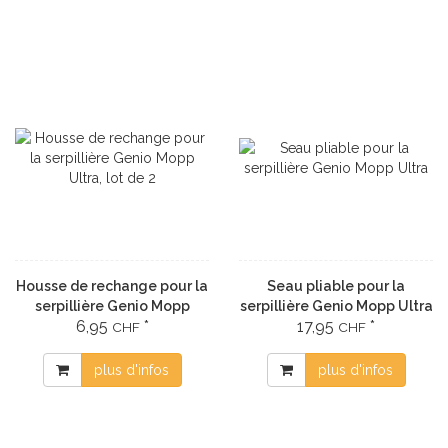
Housse de rechange pour la
Seau pliable pour la
serpillière Genio Mopp
serpillière Genio Mopp Ultra
6,95
*
17,95
*
Ultra, lot de 2
CHF
CHF
plus d'infos
plus d'infos