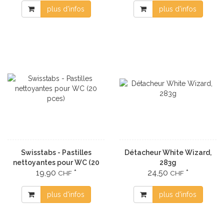
plus d'infos
plus d'infos
Swisstabs - Pastilles
Détacheur White Wizard,
nettoyantes pour WC (20
283g
19,90
*
24,50
*
pces)
CHF
CHF
plus d'infos
plus d'infos