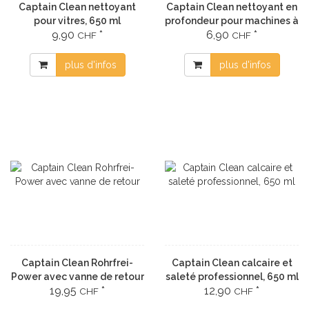
Captain Clean nettoyant
Captain Clean nettoyant en
pour vitres, 650 ml
profondeur pour machines à
9,90
*
6,90
*
laver, 250 ml
CHF
CHF
plus d'infos
plus d'infos
Captain Clean Rohrfrei-
Captain Clean calcaire et
Power avec vanne de retour
saleté professionnel, 650 ml
19,95
*
12,90
*
CHF
CHF