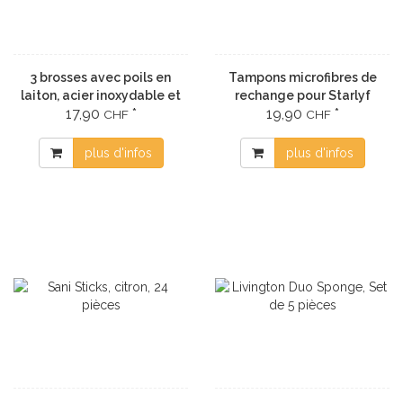
3 brosses avec poils en
Tampons microfibres de
laiton, acier inoxydable et
rechange pour Starlyf
17,90
*
19,90
*
polyamide 41
Steam Mob, 2x petit, 2x
CHF
CHF
grand
plus d'infos
plus d'infos