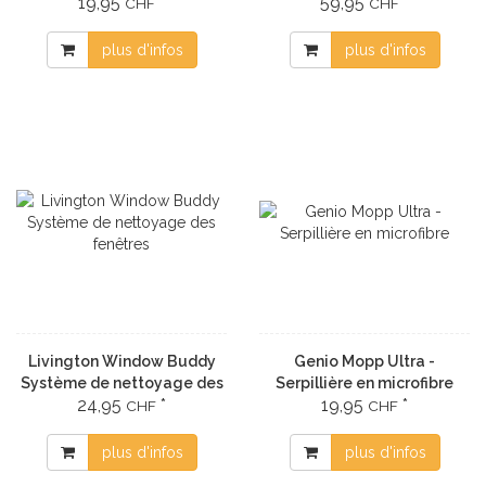
19,95
*
59,95
*
CHF
CHF
plus d'infos
plus d'infos
Livington Window Buddy
Genio Mopp Ultra -
Système de nettoyage des
Serpillière en microfibre
24,95
*
19,95
*
fenêtres
CHF
CHF
plus d'infos
plus d'infos