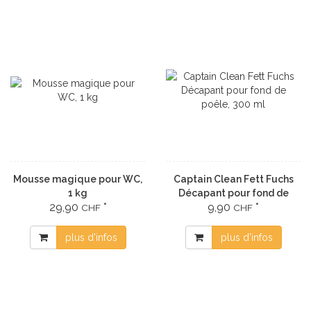
Mousse magique pour WC,
Captain Clean Fett Fuchs
1 kg
Décapant pour fond de
29,90
*
9,90
*
poêle, 300 ml
CHF
CHF
plus d'infos
plus d'infos