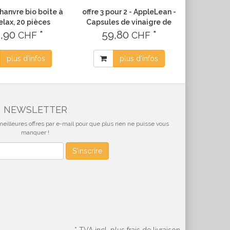
hanvre bio boîte à
offre 3 pour 2 - AppleLean -
elax, 20 pièces
Capsules de vinaigre de
4,90
*
cidre, 3x60 capsules
59,80
*
CHF
CHF
plus d'infos
plus d'infos
NEWSLETTER
eilleures offres par e-mail pour que plus rien ne puisse vous
manquer !
S'inscrire