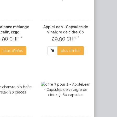
alance mélange
AppleLean - Capsules de
lcalin, 225g
vinaigre de cidre, 60
9,90
*
29,90
capsules
*
CHF
CHF
plus d'infos
plus d'infos