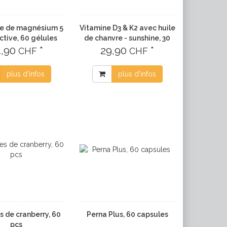
e de magnésium 5
Vitamine D3 & K2 avec huile
active, 60 gélules
de chanvre - sunshine, 30
4,90
*
29,90
ml
*
CHF
CHF
plus d'infos
plus d'infos
s de cranberry, 60
Perna Plus, 60 capsules
pcs