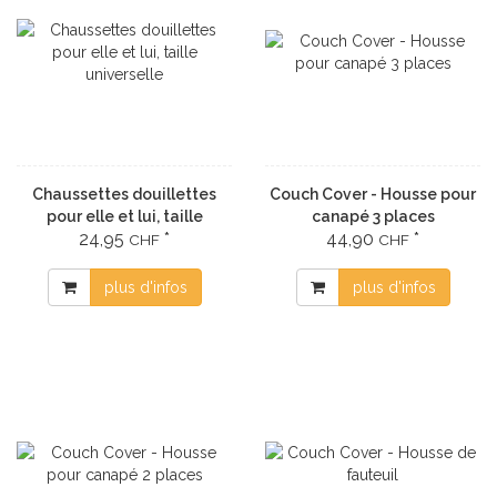
Chaussettes douillettes
Couch Cover - Housse pour
pour elle et lui, taille
canapé 3 places
24,95
*
44,90
*
universelle
CHF
CHF
plus d'infos
plus d'infos