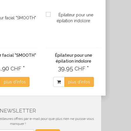
r facial "SMOOTH"
Épilateur pour une
épilation indolore
4,90
*
39,95
*
CHF
CHF
plus d'infos
plus d'infos
NEWSLETTER
illeures offres par e-mail pour que plus rien ne puisse vous
manquer !