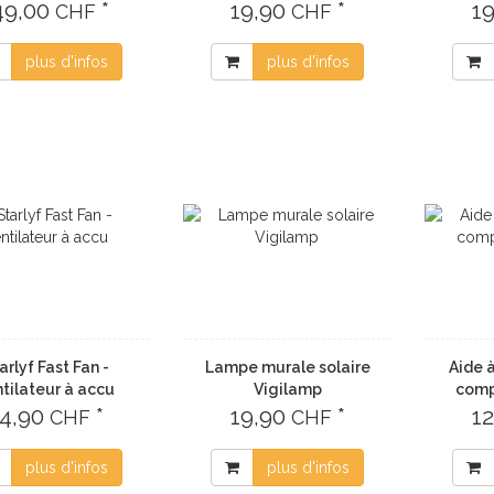
49,00
*
19,90
*
1
CHF
CHF
plus d'infos
plus d'infos
arlyf Fast Fan -
Lampe murale solaire
Aide à
tilateur à accu
Vigilamp
comp
4,90
*
19,90
*
1
CHF
CHF
plus d'infos
plus d'infos