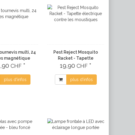
ournevis multi, 24
Pest Reject Mosquito
es magnétique
Racket - Tapette
4,90
*
électrique contre les
19,90
*
CHF
CHF
moustiques
plus d'infos
plus d'infos