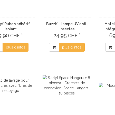
lyf Ruban adhésif
BuzzKill lampe UV anti-
Matel
isolant
insectes
intég
9,90
*
24,95
*
6
CHF
CHF
plus d'infos
plus d'infos