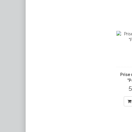
Prise 
"P
5