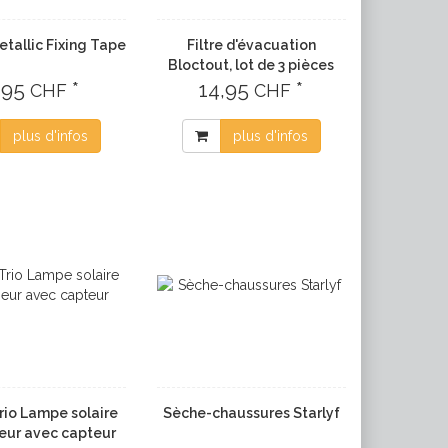
etallic Fixing Tape
Filtre d'évacuation
Bloctout, lot de 3 pièces
,95
*
14,95
*
CHF
CHF
plus d'infos
plus d'infos
rio Lampe solaire
Sèche-chaussures Starlyf
ieur avec capteur