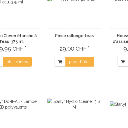
n Clever étanche à
Pince rallonge-bras
Houss
l'eau, 375 ml
d'assis
19,95
*
29,00
*
9
CHF
CHF
plus d'infos
plus d'infos