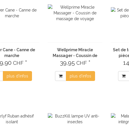
r Cane - Canne de
Wellprime Miracle
Set de t
marche
Massager - Coussin de
pièc
9,90
*
massage de voyage
39,95
*
1
CHF
CHF
plus d'infos
plus d'infos