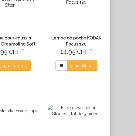
e pour coussin
Lampe de poche KODAK
e Dreamolino Soft
Focus 120
,95
Sitter
*
14,95
*
CHF
CHF
plus d'infos
plus d'infos