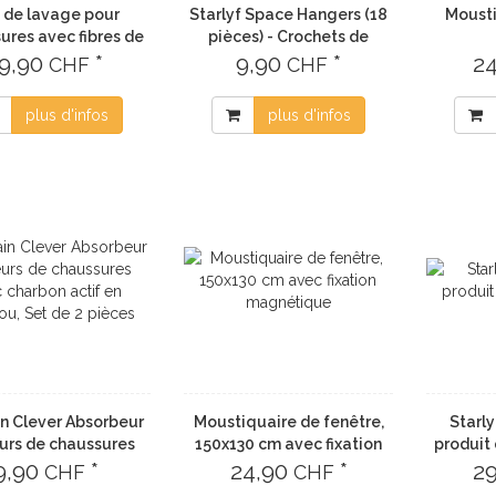
 de lavage pour
Starlyf Space Hangers (18
Mousti
ures avec fibres de
pièces) - Crochets de
19,90
nettoyage
*
connexion "Space Hangers"
9,90
*
2
CHF
CHF
18 pièces
plus d'infos
plus d'infos
n Clever Absorbeur
Moustiquaire de fenêtre,
Starl
urs de chaussures
150x130 cm avec fixation
produit 
 charbon actif en
9,90
*
24,90
magnétique
*
2
CHF
CHF
u, Set de 2 pièces