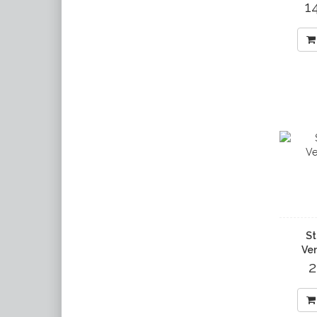
1
St
Ven
2