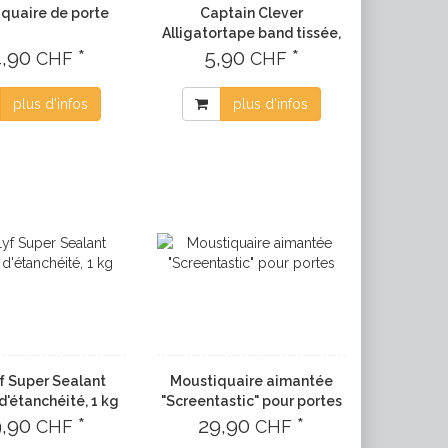
quaire de porte
Captain Clever
Alligatortape band tissée,
4,90
*
gris, 10m x 50 mm
5,90
*
CHF
CHF
plus d'infos
plus d'infos
yf Super Sealant
Moustiquaire aimantée
d'étanchéité, 1 kg
"Screentastic" pour portes
9,90
*
29,90
*
CHF
CHF