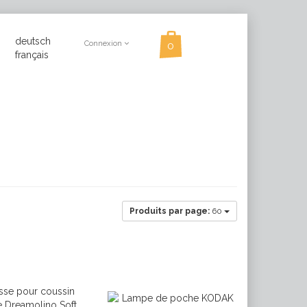
deutsch
Connexion
français
Produits par page:
60