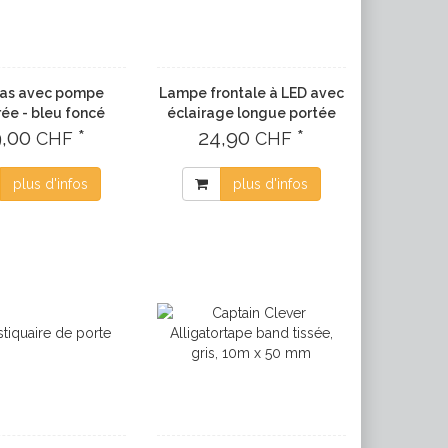
as avec pompe
Lampe frontale à LED avec
rée - bleu foncé
éclairage longue portée
9,00
*
24,90
*
CHF
CHF
plus d'infos
plus d'infos