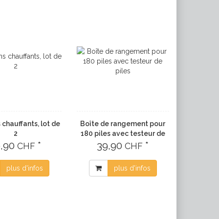
 chauffants, lot de
Boîte de rangement pour
2
180 piles avec testeur de
9,90
*
39,90
piles
*
CHF
CHF
plus d'infos
plus d'infos