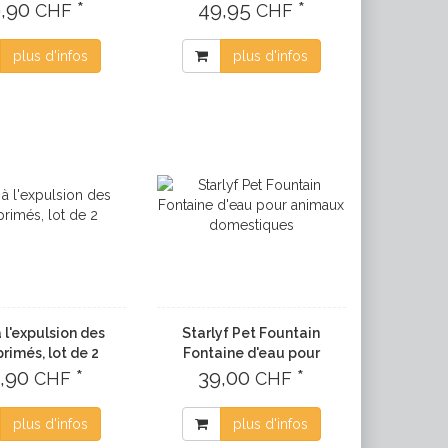
9,90
*
49,95
*
CHF
CHF
plus d'infos
plus d'infos
 l'expulsion des
Starlyf Pet Fountain
rimés, lot de 2
Fontaine d'eau pour
2,90
*
animaux domestiques
39,00
*
CHF
CHF
plus d'infos
plus d'infos