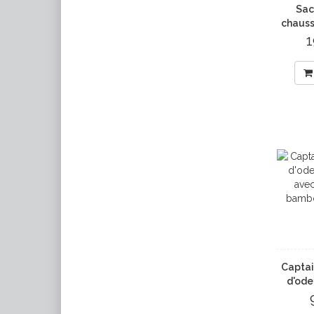
Sac
chauss
Captai
d'ode
avec
bambo