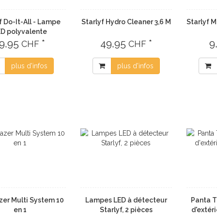
f Do-It-All - Lampe
Starlyf Hydro Cleaner 3,6 M
Starlyf M
ED polyvalente
19,95
*
49,95
*
9
CHF
CHF
plus d'infos
plus d'infos
zer Multi System 10
Lampes LED à détecteur
Panta T
en 1
Starlyf, 2 pièces
d'extér