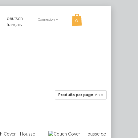
deutsch
Connexion
français
Produits par page:
60