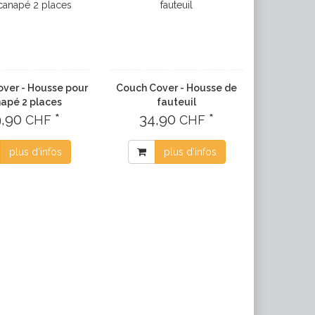
ver - Housse pour
Couch Cover - Housse de
apé 2 places
fauteuil
9,90
*
34,90
*
CHF
CHF
plus d'infos
plus d'infos