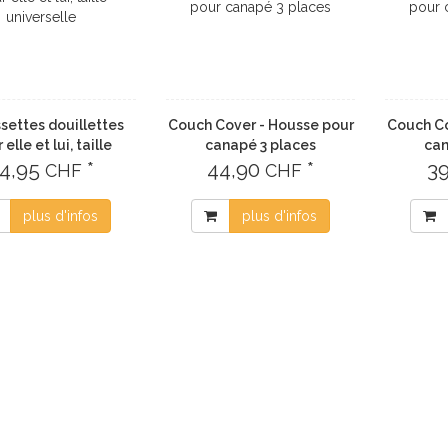
settes douillettes
Couch Cover - Housse pour
Couch Co
 elle et lui, taille
canapé 3 places
can
4,95
universelle
*
44,90
*
3
CHF
CHF
plus d'infos
plus d'infos