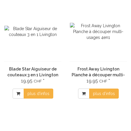
Blade Star Aiguiseur de
Frost Away Livington
couteaux 3 en 1 Livington
Planche à découper multi-
19,95
*
19,95
*
usages 4en1
CHF
CHF
plus d'infos
plus d'infos