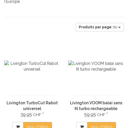
l'Europe.
Produits par page:
60
Livington TurboCut Rabot
Livington VOOM balai sans
universel
fil turbo rechargeable
39,95
*
59,95
*
CHF
CHF
plus d'infos
plus d'infos