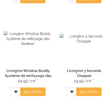
Livington Window Buddy
Livington 3 Seconds
Système de nettoyage des
Chopper
24,95
*
19,95
*
fenêtres
CHF
CHF
plus d'infos
plus d'infos