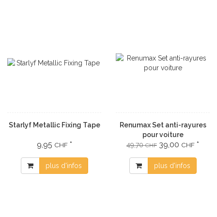
Starlyf Metallic Fixing Tape
Renumax Set anti-rayures
pour voiture
9,95
*
39,00
*
CHF
49,70
CHF
CHF
plus d'infos
plus d'infos