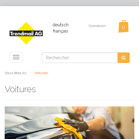
deutsch
Connexion
français
Toggle
navigation
Vous êtes ici::
Voitures
Voitures