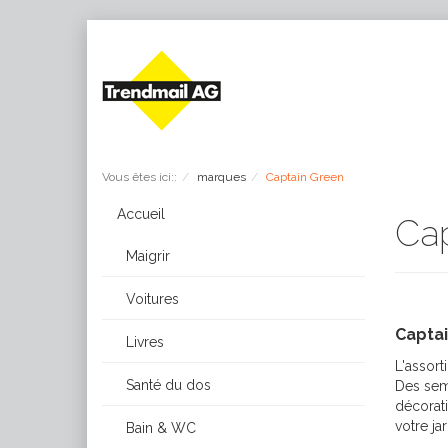
Vous êtes ici::
marques
Captain Green
Accueil
Ca
Maigrir
Voitures
Captai
Livres
L'assor
Santé du dos
Des seme
décorati
votre ja
Bain & WC