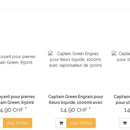
yant pour pierres
Captain Green Engrais pour
Captain
ain Green, 650ml
fleurs liquide, 1000ml avec
pour st
14,90
*
vaporisateur de 300ml
14,90
*
1
CHF
CHF
plus d'infos
plus d'infos