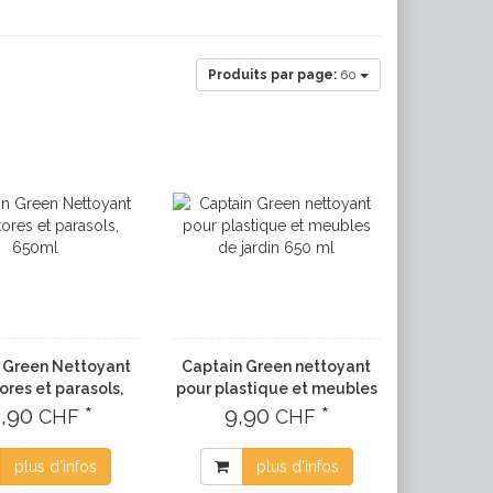
Produits par page:
60
 Green Nettoyant
Captain Green nettoyant
ores et parasols,
pour plastique et meubles
4,90
650ml
*
de jardin 650 ml
9,90
*
CHF
CHF
plus d'infos
plus d'infos