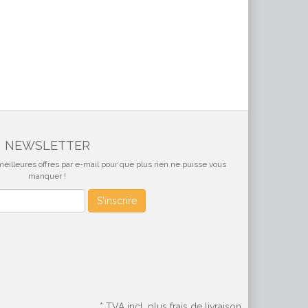
NEWSLETTER
eilleures offres par e-mail pour que plus rien ne puisse vous
manquer !
S'inscrire
*
TVA incl, plus frais de livraison