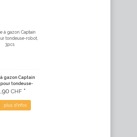
 à gazon Captain
 pour tondeuse-
9,90
robot, 3pcs
*
CHF
plus d'infos