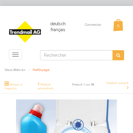
deutsch
Connexion
français
Toggle
navigation
Vous êtes ici::
Nettoyage
Produit suivant
Retour à
Produit
Produit 7 sur 88
l'aperçu
précédent