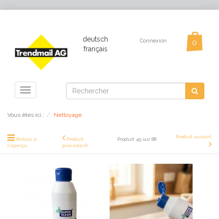
deutsch
Connexion
français
Toggle
navigation
Vous êtes ici::
Nettoyage
Produit suivant
Retour à
Produit
Produit 45 sur 88
l'aperçu
précédent