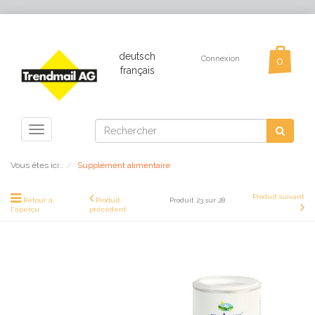
deutsch
Connexion
français
Toggle
navigation
Vous êtes ici::
Supplément alimentaire
Produit suivant
Retour à
Produit
Produit 23 sur 28
l'aperçu
précédent