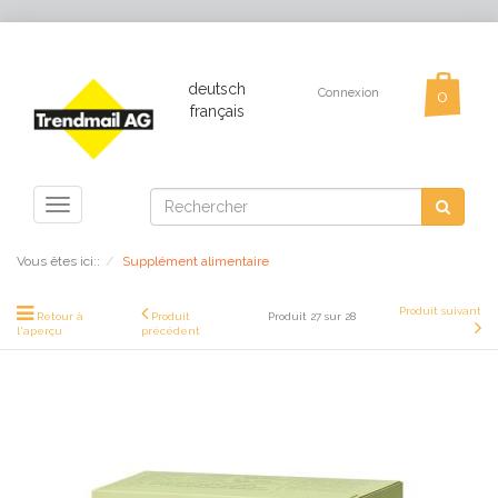
deutsch
Connexion
français
Toggle
navigation
Vous êtes ici::
Supplément alimentaire
Produit suivant
Retour à
Produit
Produit 27 sur 28
l'aperçu
précédent