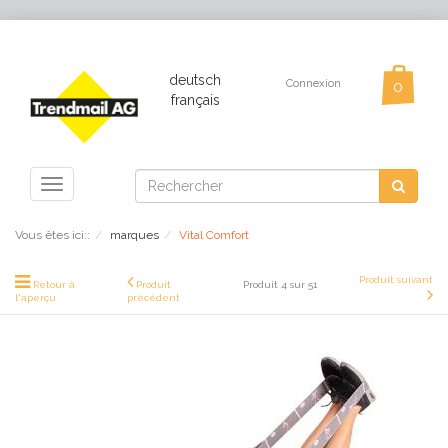
deutsch
Connexion
français
Toggle
navigation
Vous êtes ici::
marques
Vital Comfort
Produit suivant
Retour à
Produit
Produit 4 sur 51
l'aperçu
précédent