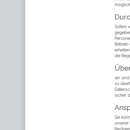
möglich.
Durc
Sofern w
gegebene
Persone
Betrieb 
erhalten
die Beg
Über
wir sin
zu übert
Datensch
sicher,
Ansp
Sie kön
unserer 
Nachweis