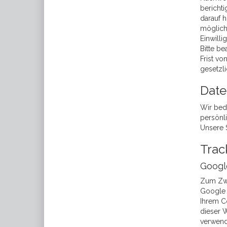
berichti
darauf h
möglich 
Einwilli
Bitte be
Frist vo
gesetzli
Date
Wir bed
persönli
Unsere 
Trac
Google
Zum Zwe
Google 
Ihrem C
dieser 
verwend