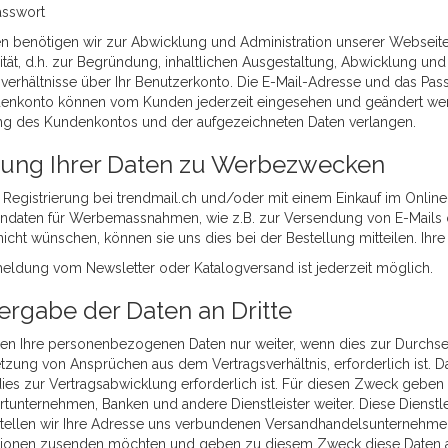
asswort
en benötigen wir zur Abwicklung und Administration unserer Webseit
lität, d.h. zur Begründung, inhaltlichen Ausgestaltung, Abwicklung 
sverhältnisse über Ihr Benutzerkonto. Die E-Mail-Adresse und das Pa
enkonto können vom Kunden jederzeit eingesehen und geändert werd
g des Kundenkontos und der aufgezeichneten Daten verlangen.
ung Ihrer Daten zu Werbezwecken
r Registrierung bei trendmail.ch und/oder mit einem Einkauf im Online
ndaten für Werbemassnahmen, wie z.B. zur Versendung von E-Mails 
nicht wünschen, können sie uns dies bei der Bestellung mitteilen. Ihr
eldung vom Newsletter oder Katalogversand ist jederzeit möglich.
ergabe der Daten an Dritte
en Ihre personenbezogenen Daten nur weiter, wenn dies zur Durchse
zung von Ansprüchen aus dem Vertragsverhältnis, erforderlich ist. Dar
ies zur Vertragsabwicklung erforderlich ist. Für diesen Zweck geben
tunternehmen, Banken und andere Dienstleister weiter. Diese Dienstlei
stellen wir Ihre Adresse uns verbundenen Versandhandelsunternehmen
tionen zusenden möchten und geben zu diesem Zweck diese Daten auch