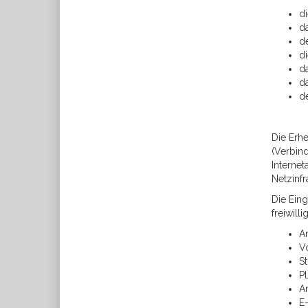
d
da
d
di
d
d
d
Die Erh
(Verbind
Internet
Netzinfr
Die Ein
freiwill
A
V
St
P
A
E