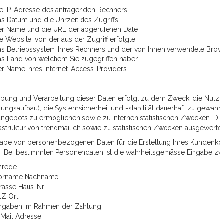
ie IP-Adresse des anfragenden Rechners
s Datum und die Uhrzeit des Zugriffs
er Name und die URL der abgerufenen Datei
e Website, von der aus der Zugriff erfolgte
as Betriebssystem Ihres Rechners und der von Ihnen verwendete Bro
as Land von welchem Sie zugegriffen haben
er Name Ihres Internet-Access-Providers
ebung und Verarbeitung dieser Daten erfolgt zu dem Zweck, die Nut
ungsaufbau), die Systemsicherheit und -stabilität dauerhaft zu gewäh
angebots zu ermöglichen sowie zu internen statistischen Zwecken. Die
astruktur von trendmail.ch sowie zu statistischen Zwecken ausgewerte
gabe von personenbezogenen Daten für die Erstellung Ihres Kundenko
ig. Bei bestimmten Personendaten ist die wahrheitsgemässe Eingabe zwi
nrede
orname Nachname
rasse Haus-Nr.
LZ Ort
ngaben im Rahmen der Zahlung
-Mail Adresse