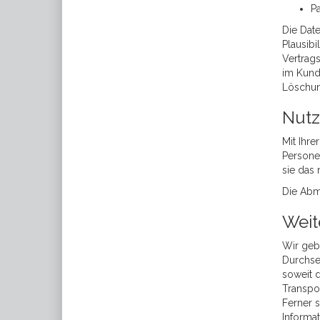
P
Die Dat
Plausibi
Vertrag
im Kund
Löschun
Nutz
Mit Ihre
Persone
sie das 
Die Abm
Weit
Wir geb
Durchset
soweit d
Transpor
Ferner 
Informa