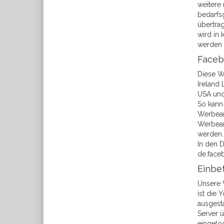
weitere
bedarfsg
übertrag
wird in
werden 
Faceb
Diese W
Ireland 
USA und 
So kann
Werbean
Werbean
werden.
In den D
de.face
Einbe
Unsere 
ist die 
ausgest
Server 
eingelog