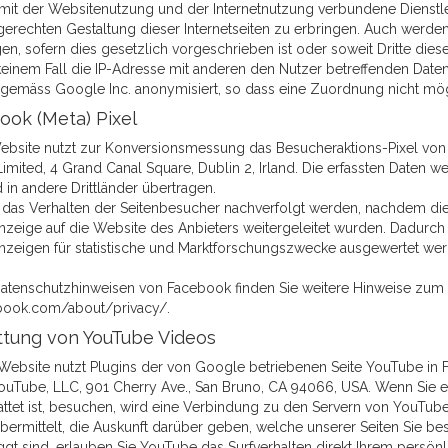
 mit der Websitenutzung und der Internetnutzung verbundene Dienst
erechten Gestaltung dieser Internetseiten zu erbringen. Auch werden
en, sofern dies gesetzlich vorgeschrieben ist oder soweit Dritte die
 keinem Fall die IP-Adresse mit anderen den Nutzer betreffenden Dat
gemäss Google Inc. anonymisiert, so dass eine Zuordnung nicht mögli
ook (Meta) Pixel
ebsite nutzt zur Konversionsmessung das Besucheraktions-Pixel von 
Limited, 4 Grand Canal Square, Dublin 2, Irland. Die erfassten Date
in andere Drittländer übertragen.
 das Verhalten der Seitenbesucher nachverfolgt werden, nachdem die
zeige auf die Website des Anbieters weitergeleitet wurden. Dadurc
zeigen für statistische und Marktforschungszwecke ausgewertet w
atenschutzhinweisen von Facebook finden Sie weitere Hinweise zum Sc
book.com/about/privacy/.
ttung von YouTube Videos
Website nutzt Plugins der von Google betriebenen Seite YouTube in F
YouTube, LLC, 901 Cherry Ave., San Bruno, CA 94066, USA. Wenn Sie e
attet ist, besuchen, wird eine Verbindung zu den Servern von YouTub
übermittelt, die Auskunft darüber geben, welche unserer Seiten Sie 
gt sind, erlauben Sie YouTube das Surfverhalten direkt Ihrem persönl