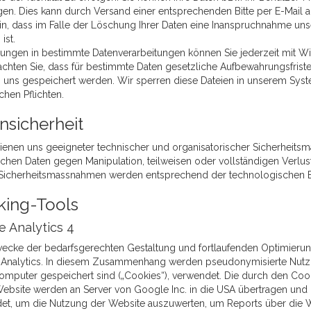
gen. Dies kann durch Versand einer entsprechenden Bitte per E-Mail 
in, dass im Falle der Löschung Ihrer Daten eine Inanspruchnahme uns
ist.
gungen in bestimmte Datenverarbeitungen können Sie jederzeit mit Wir
achten Sie, dass für bestimmte Daten gesetzliche Aufbewahrungsfrist
n uns gespeichert werden. Wir sperren diese Dateien in unserem Syste
chen Pflichten.
nsicherheit
ienen uns geeigneter technischer und organisatorischer Sicherheits
chen Daten gegen Manipulation, teilweisen oder vollständigen Verlus
Sicherheitsmassnahmen werden entsprechend der technologischen Ent
king-Tools
 Analytics 4
cke der bedarfsgerechten Gestaltung und fortlaufenden Optimierun
Analytics. In diesem Zusammenhang werden pseudonymisierte Nutzungsp
omputer gespeichert sind („Cookies“), verwendet. Die durch den Coo
Website werden an Server von Google Inc. in die USA übertragen und 
et, um die Nutzung der Website auszuwerten, um Reports über die 