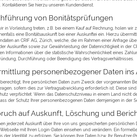
 Kontaktieren Sie hierzu unseren Kundendienst.
hführung von Bonitätsprüfungen
ir in Vorleistung treten, z.B. bei einem Kauf auf Rechnung, holen wir
nfalls eine Bonitätsauskunft bei einer Auskunftei ein. Hierzu übermitt
ndaten an CRIF AG, Zürich, welche, die im Rahmen einer Anfrage über
der Auskunftei sowie zur Gewährleistung der Datenrichtigkeit in der
en Informationen über die statistische Wahrscheinlichkeit eines Zah
ründung, Durchführung oder Beendigung des Vertragsverhältnisses.
mittlung personenbezogener Daten ins
d berechtigt, Ihre persönlichen Daten zum Zweck der vorgenannten B
ragen, sofern dies zur Vertragsabwicklung erforderlich ist. Diese si
utz verpflichtet. Wenn das Datenschutzniveau in einem Land nicht dem
 dass der Schutz Ihrer personenbezogenen Daten demjenigen in der Sc
ruch auf Auskunft, Löschung und Beric
nen jederzeit Auskunft über Ihre von uns gespeicherten persönlichen
Webseite mit Ihren Login-Daten einsehen und verändern. Ein formelles
 der Identität zu erfolgen. Sie können Ihre Daten bzw. Ihr Benutzer-P