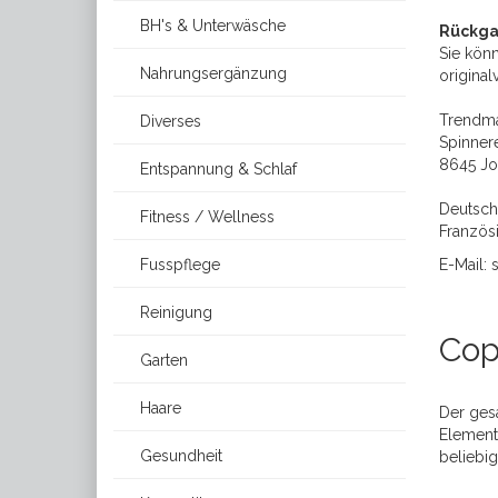
BH's & Unterwäsche
Rückga
Sie könn
Nahrungsergänzung
original
Trendma
Diverses
Spinnere
8645 Jo
Entspannung & Schlaf
Deutsch
Fitness / Wellness
Französ
Fusspflege
E-Mail:
Reinigung
Cop
Garten
Haare
Der gesa
Elemente
Gesundheit
beliebig