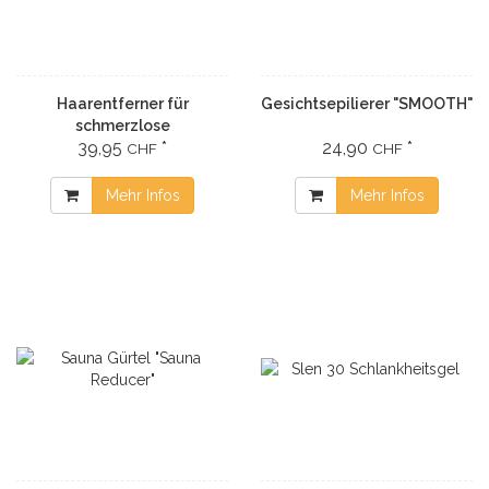
Haarentferner für
Gesichtsepilierer "SMOOTH"
schmerzlose
39,95
*
24,90
*
Haarentfernung
CHF
CHF
Mehr Infos
Mehr Infos