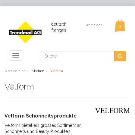
deutsch
Anmelden
français
Toggle
navigation
Sie sind hier:
Marken
Velform
Velform
Velform Schönheitsprodukte
Velform bietet ein grosses Sortiment an
Schönheits und Beauty Produkten.