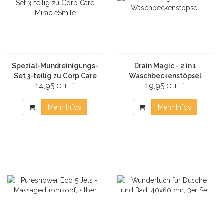
Spezial-Mundreinigungs-
Drain Magic - 2 in 1
Set 3-teilig zu Corp Care
Waschbeckenstöpsel
14,95
*
19,95
*
MiracleSmile
CHF
CHF
Mehr Infos
Mehr Infos