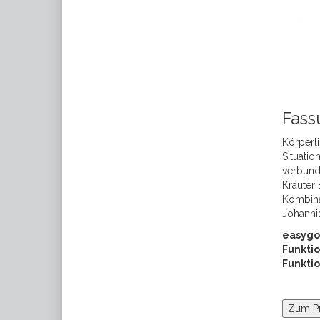
Fass
Körperli
Situatio
verbund
Kräuter
Kombina
Johanni
easygoi
Funkti
Funkti
Zum P