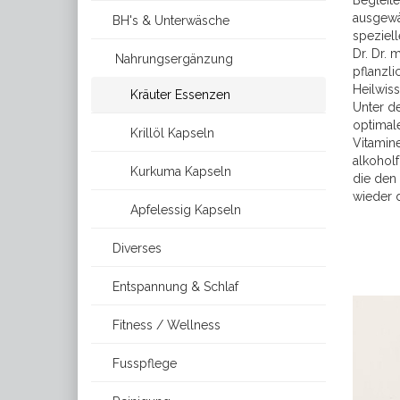
Begleite
ausgewäh
BH's & Unterwäsche
speziel
Dr. Dr. 
Nahrungsergänzung
pflanzli
Heilwis
Kräuter Essenzen
Unter de
optimal
Krillöl Kapseln
Vitamine
alkohol
Kurkuma Kapseln
die den 
wieder d
Apfelessig Kapseln
Diverses
Entspannung & Schlaf
Fitness / Wellness
Fusspflege