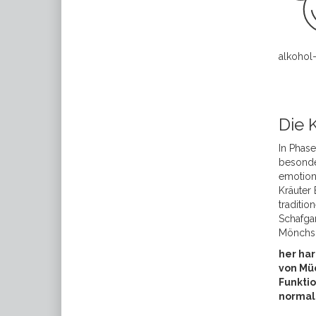
alkohol-
Die K
In Phase
besonde
emotion
Kräuter
traditio
Schafgar
Mönchsp
her har
von Mü
Funkti
normal