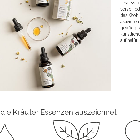
Inhaltsst
verschied
das Wohlb
aktivieren
gepflegt 
künstlich
auf natür
die Kräuter Essenzen auszeichnet