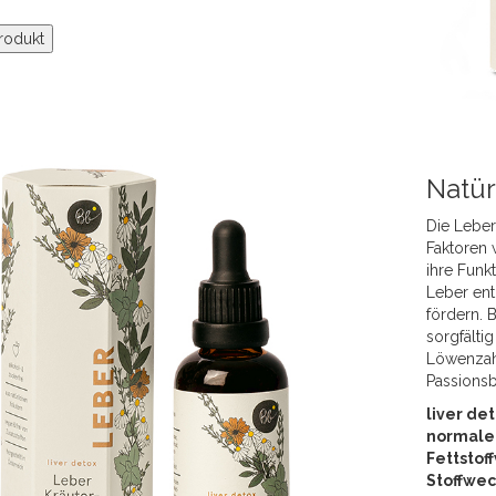
rodukt
Natür
Die Leber
Faktoren
ihre Funk
Leber ent
fördern.
sorgfälti
Löwenzah
Passions
liver de
normale
Fettstof
Stoffwec