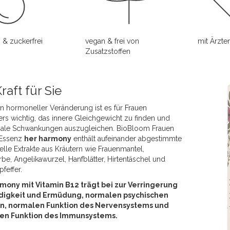
 & zuckerfrei
vegan & frei von
mit Ärzte
Zusatzstoffen
raft für Sie
n hormoneller Veränderung ist es für Frauen
rs wichtig, das innere Gleichgewicht zu finden und
ale Schwankungen auszugleichen. BioBloom Frauen
 Essenz
her harmony
enthält aufeinander abgestimmte
nelle Extrakte aus Kräutern wie Frauenmantel,
be, Angelikawurzel, Hanfblätter, Hirtentäschel und
feffer.
mony mit Vitamin B12 trägt bei zur Verringerung
digkeit und Ermüdung, normalen psychischen
on, normalen Funktion des Nervensystems und
en Funktion des Immunsystems.