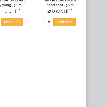
 Kräuter Essenz
Herz Kräuter Essenz
ygoing", 50 ml
"heartbeat", 50 ml
9,90
*
29,90
*
CHF
CHF
Mehr Infos
Mehr Infos