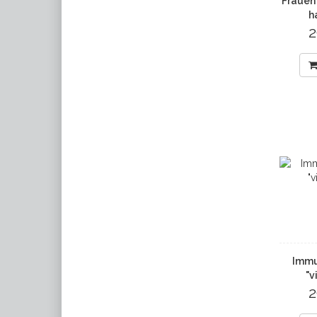
Frauen 
h
2
Immu
"v
2