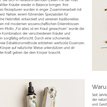
r, die dich in herausfordernden Zeiten mit der Kraft
lter Kräuter wieder in Balance bringen. Ihre
len Rezepturen wurden in enger Zusammenarbeit mit
med. Nahler, einem führenden Spezialisten für
che Heilmittel, entwickelt und vereinen traditionelles
sen mit modernen wissenschaftlichen Erkenntnissen.
m Motto „Für alles ist ein Kraut gewachsen“ wurde die
e Kombination der verschiedenen Kräuter und
n sorgfältig erforscht. Durch eine schonende,
freie Extraktionsmethode entstehen wertvolle Essenzen,
Körper auf natürliche Weise unterstützen und dir
ie Kraft geben die dein Körper braucht.
Waru
Seit Jahr
der natür
und Geist