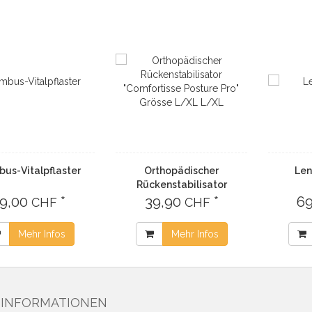
us-Vitalpflaster
Orthopädischer
Le
Rückenstabilisator
9,00
*
"Comfortisse Posture Pro"
39,90
*
6
CHF
CHF
Grösse L/XL L/XL
Mehr Infos
Mehr Infos
INFORMATIONEN