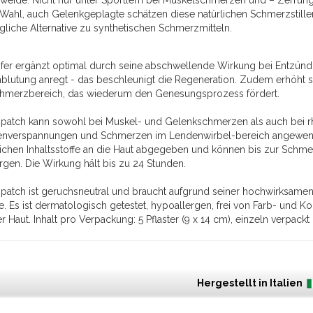
rweide. Nicht nur unter Sportlern bei Muskelschmerzen und – Zerrun
 Wahl, auch Gelenkgeplagte schätzen diese natürlichen Schmerzstiller
ägliche Alternative zu synthetischen Schmerzmitteln.
er ergänzt optimal durch seine abschwellende Wirkung bei Entzünd
blutung anregt - das beschleunigt die Regeneration. Zudem erhöht si
hmerzbereich, das wiederum den Genesungsprozess fördert.
atch kann sowohl bei Muskel- und Gelenkschmerzen als auch bei r
nverspannungen und Schmerzen im Lendenwirbel-bereich angewendet
lichen Inhaltsstoffe an die Haut abgegeben und können bis zur Schme
rgen. Die Wirkung hält bis zu 24 Stunden.
atch ist geruchsneutral und braucht aufgrund seiner hochwirksam
te. Es ist dermatologisch getestet, hypoallergen, frei von Farb- und K
er Haut. Inhalt pro Verpackung: 5 Pflaster (9 x 14 cm), einzeln verpack
Hergestellt in Italien