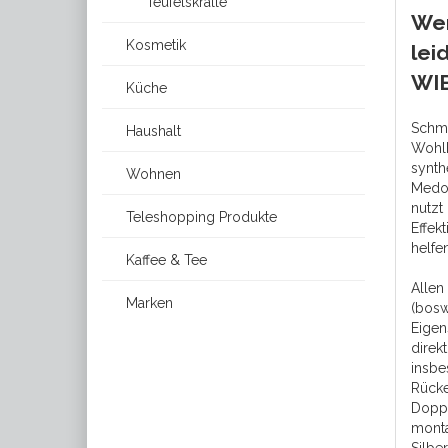
Teufelskralle
Wer
Kosmetik
lei
WI
Küche
Schme
Haushalt
Wohlb
synth
Wohnen
Medop
nutzt
Teleshopping Produkte
Effek
helfe
Kaffee & Tee
Allen
Marken
(bosw
Eigen
direk
insbe
Rücke
Doppe
monta