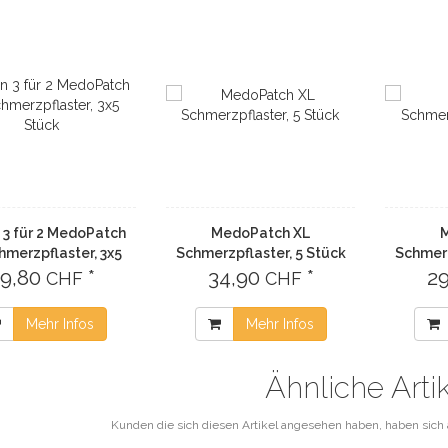
 3 für 2 MedoPatch
MedoPatch XL
hmerzpflaster, 3x5
Schmerzpflaster, 5 Stück
Schmerz
9,80
Stück
*
34,90
*
2
CHF
CHF
Mehr Infos
Mehr Infos
Ähnliche Arti
Kunden die sich diesen Artikel angesehen haben, haben sich 