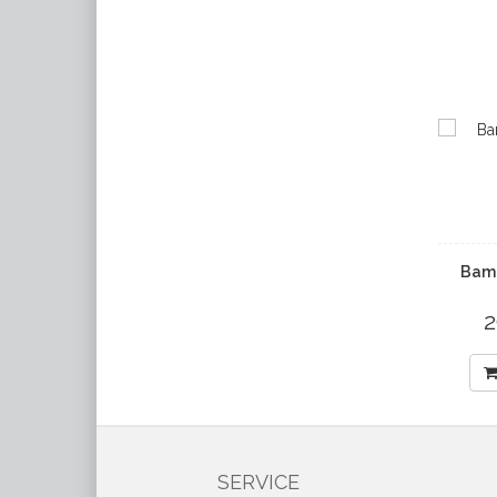
Bamb
2
SERVICE