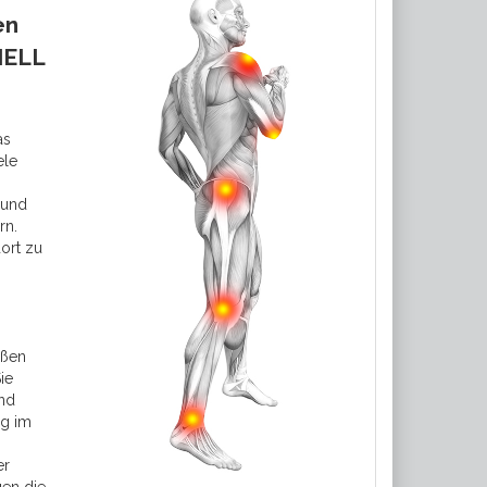
en
NELL
as
ele
 und
rn.
dort zu
aßen
ie
nd
g im
er