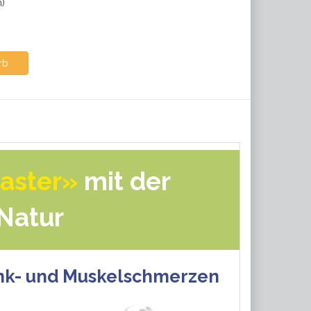
m)
rb
aster»
mit der
 Natur
nk- und Muskelschmerzen