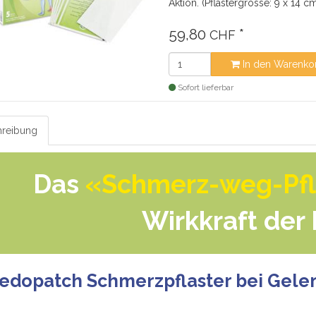
Aktion. (Pflastergrösse: 9 x 14 c
59,80
*
CHF
In den Warenko
Sofort lieferbar
reibung
Das
«Schmerz-weg-Pfl
Wirkkraft der
edopatch Schmerzpflaster bei Gele