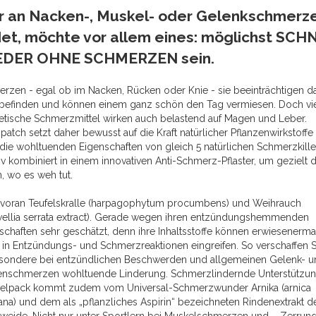
 an Nacken-, Muskel- oder Gelenkschmerz
det, möchte vor allem eines: möglichst SCH
EDER OHNE SCHMERZEN sein.
rzen - egal ob im Nacken, Rücken oder Knie - sie beeinträchtigen d
efinden und können einem ganz schön den Tag vermiesen. Doch vi
etische Schmerzmittel wirken auch belastend auf Magen und Leber.
atch setzt daher bewusst auf die Kraft natürlicher Pflanzenwirkstoffe
 die wohltuenden Eigenschaften von gleich 5 natürlichen Schmerzkille
tiv kombiniert in einem innovativen Anti-Schmerz-Pflaster, um gezielt 
n, wo es weh tut.
 voran Teufelskralle (harpagophytum procumbens) und Weihrauch
ellia serrata extract). Gerade wegen ihren entzündungshemmenden
schaften sehr geschätzt, denn ihre Inhaltsstoffe können erwiesenerm
t in Entzündungs- und Schmerzreaktionen eingreifen. So verschaffen S
sondere bei entzündlichen Beschwerden und allgemeinen Gelenk- u
nschmerzen wohltuende Linderung. Schmerzlindernde Unterstützun
lpack kommt zudem vom Universal-Schmerzwunder Arnika (arnica
na) und dem als „pflanzliches Aspirin“ bezeichneten Rindenextrakt d