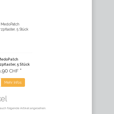
MedoPatch
pflaster, 5 Stück
9,90
*
CHF
Mehr Infos
kel
auch folgende Artikel angesehen.