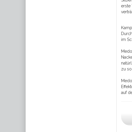
Silbe
erste
vertr
Kampf
Durch
im Sc
Medop
Nacke
natür
zu so
Medop
Effek
auf d