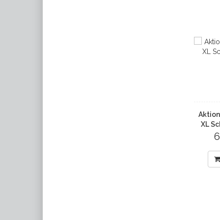
Aktion
XL Sc
6