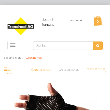
deutsch
Anmelden
français
Toggle
navigation
Sie sind hier:
Gesundheit
nächster Artikel
Zur
Artikel zurück
Artikel 16 von 86
Übersicht