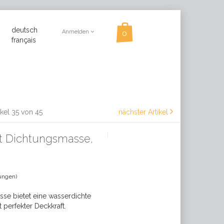
deutsch
Anmelden
français
ikel 35 von 45
nächster Artikel
nt Dichtungsmasse,
ungen)
se bietet eine wasserdichte
 perfekter Deckkraft.