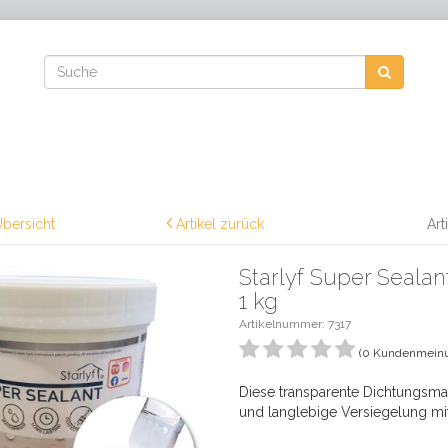
bersicht
Artikel zurück
Art
Starlyf Super Seala
1 kg
Artikelnummer:
7317
(0 Kundenmein
Diese transparente Dichtungsmas
und langlebige Versiegelung mit