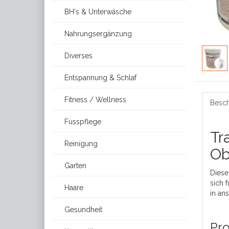
BH's & Unterwäsche
Nahrungsergänzung
Diverses
Entspannung & Schlaf
Fitness / Wellness
Besch
Fusspflege
Tr
Reinigung
Ob
Garten
Diese
sich 
Haare
in an
Gesundheit
Pro