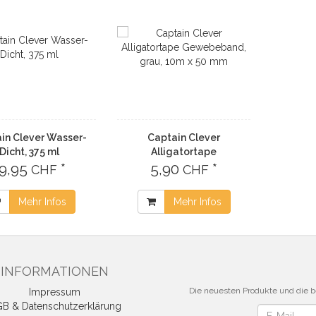
in Clever Wasser-
Captain Clever
Dicht, 375 ml
Alligatortape
19,95
*
Gewebeband, grau, 10m x
5,90
*
CHF
CHF
50 mm
Mehr Infos
Mehr Infos
INFORMATIONEN
Die neuesten Produkte und die be
Impressum
B & Datenschutzerklärung
Newsletter