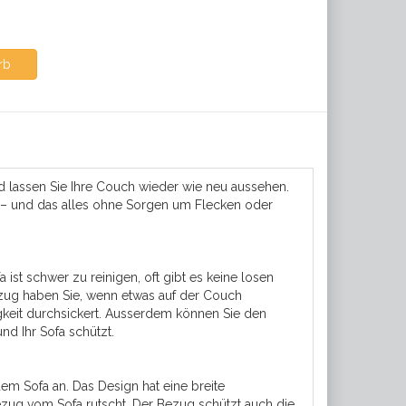
rb
 lassen Sie Ihre Couch wieder wie neu aussehen.
ere – und das alles ohne Sorgen um Flecken oder
 ist schwer zu reinigen, oft gibt es keine losen
zug haben Sie, wenn etwas auf der Couch
igkeit durchsickert. Ausserdem können Sie den
d Ihr Sofa schützt.
edem Sofa an. Das Design hat eine breite
zug vom Sofa rutscht. Der Bezug schützt auch die