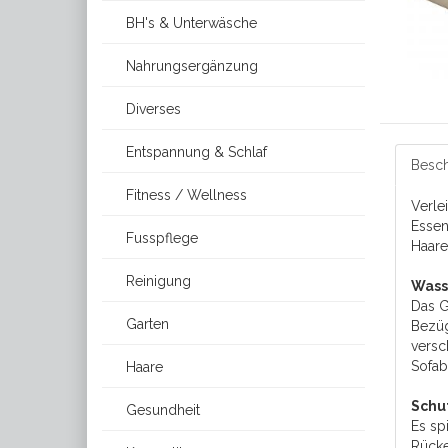
BH's & Unterwäsche
Nahrungsergänzung
Diverses
Entspannung & Schlaf
Besch
Fitness / Wellness
Verle
Essen
Fusspflege
Haare
Reinigung
Wass
Das G
Garten
Bezüg
versc
Sofab
Haare
Schu
Gesundheit
Es sp
Rücke