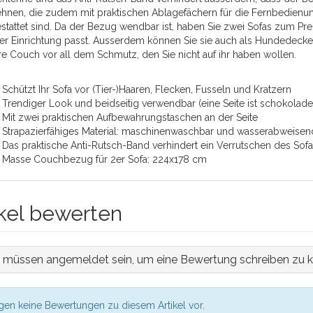
hnen, die zudem mit praktischen Ablagefächern für die Fernbedienung
stattet sind. Da der Bezug wendbar ist, haben Sie zwei Sofas zum Pre
rer Einrichtung passt. Ausserdem können Sie sie auch als Hundedec
hre Couch vor all dem Schmutz, den Sie nicht auf ihr haben wollen.
Schützt Ihr Sofa vor (Tier-)Haaren, Flecken, Fusseln und Kratzern
Trendiger Look und beidseitig verwendbar (eine Seite ist schokoladen
Mit zwei praktischen Aufbewahrungstaschen an der Seite
Strapazierfähiges Material: maschinenwaschbar und wasserabweisen
Das praktische Anti-Rutsch-Band verhindert ein Verrutschen des So
Masse Couchbezug für 2er Sofa: 224x178 cm
ikel bewerten
e müssen angemeldet sein, um eine Bewertung schreiben zu 
egen keine Bewertungen zu diesem Artikel vor.