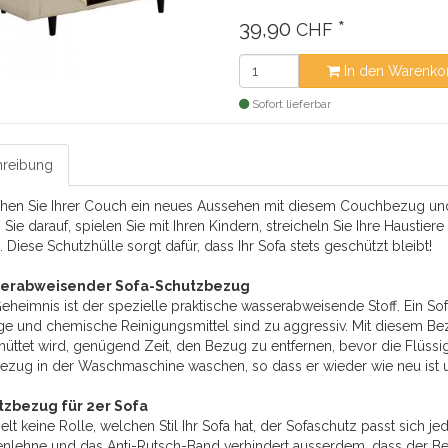
39,90
*
CHF
In den Warenko
Sofort lieferbar
reibung
ihen Sie Ihrer Couch ein neues Aussehen mit diesem Couchbezug und
 Sie darauf, spielen Sie mit Ihren Kindern, streicheln Sie Ihre Hausti
. Diese Schutzhülle sorgt dafür, dass Ihr Sofa stets geschützt bleibt!
erabweisender Sofa-Schutzbezug
eheimnis ist der spezielle praktische wasserabweisende Stoff. Ein Sofa
e und chemische Reinigungsmittel sind zu aggressiv. Mit diesem Be
hüttet wird, genügend Zeit, den Bezug zu entfernen, bevor die Flüss
ezug in der Waschmaschine waschen, so dass er wieder wie neu ist un
tzbezug für 2er Sofa
ielt keine Rolle, welchen Stil Ihr Sofa hat, der Sofaschutz passt sich j
nlehne und das Anti-Rutsch-Band verhindert ausserdem, dass der Be