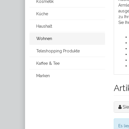
Kosmetik
Armle
ausge
Küche
zu Ih
Sie I
Haushalt
Wohnen
Teleshopping Produkte
Kaffee & Tee
Marken
Art
Si
Es li