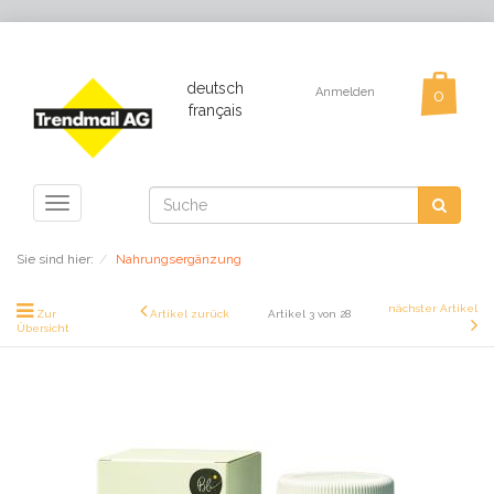
deutsch
Anmelden
français
Toggle
navigation
Sie sind hier:
Nahrungsergänzung
nächster Artikel
Zur
Artikel zurück
Artikel 3 von 28
Übersicht